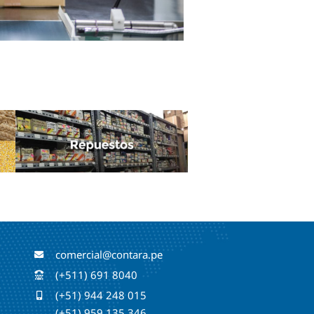
comercial@contara.pe
(+511) 691 8040
(+51) 944 248 015
(+51) 959 135 346